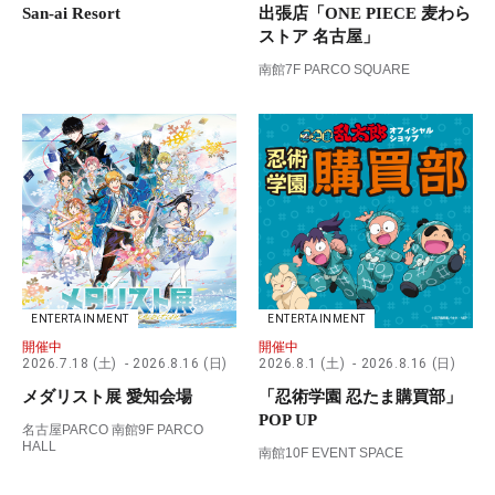
San-ai Resort
出張店「ONE PIECE 麦わら
ストア 名古屋」
南館7F PARCO SQUARE
ENTERTAINMENT
ENTERTAINMENT
開催中
開催中
2026.7.18 (土)
2026.8.16 (日)
2026.8.1 (土)
2026.8.16 (日)
メダリスト展 愛知会場
「忍術学園 忍たま購買部」
POP UP
名古屋PARCO 南館9F PARCO
HALL
南館10F EVENT SPACE