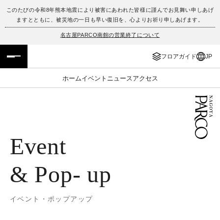
このたびの令和8年熊本地震により被害にあわれた皆様に謹んでお見舞い申しあげ
ますとともに、被災地の一日も早い復旧を、心よりお祈り申しあげます。
フロアガイド
ENGLISH
名古屋PARCO南館の営業終了について
施設案内・アクセス
繁体字
フロアガイド
JP
イベント・ポップアップ
簡体字
ホーム
イベント
ニュース
アクセス
ニュース
한국어
レストラン・カフェ
ภาษาไทย
Event
TAX FREE
日本語
& Pop- up
PARCOメンバーズ
イベント・ポップアップ
JP