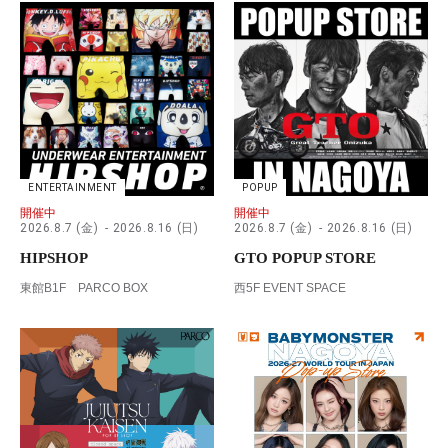
ENTERTAINMENT
POPUP
開催中
開催中
2026.8.7 (金)
2026.8.16 (日)
2026.8.7 (金)
2026.8.16 (日)
HIPSHOP
GTO POPUP STORE
東館B1F PARCO BOX
西5F EVENT SPACE