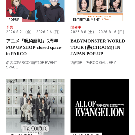
POPUP
ENTERTAINMENT
予告
開催中
2026.8.21 (金)
2026.9.6 (日)
2026.8.8 (土)
2026.8.16 (日)
アニメ『呪術廻戦』5周年
BABYMONSTER WORLD
POP UP SHOP-closed space-
TOUR [춤(CHOOM)] IN
in PARCO
JAPAN POP-UP
名古屋PARCO 南館10F EVENT
西館6F PARCO GALLERY
SPACE