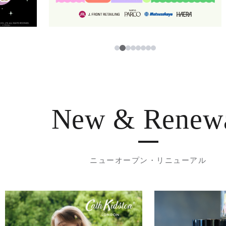
2
1
3
4
5
6
7
8
New & Renew
ニューオープン・リニューアル