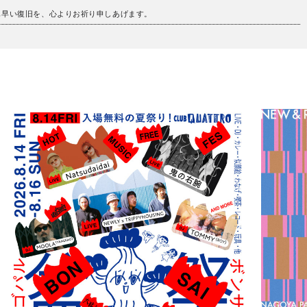
も早い復旧を、心よりお祈り申しあげます。