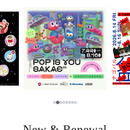
ニュース
한국어
レストラン・カフェ
ภาษาไทย
TAX FREE
日本語
PARCOメンバーズ
JP
2
1
3
4
5
6
7
8
New & Renewal