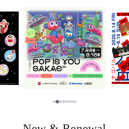
ニュース
한국어
レストラン・カフェ
ภาษาไทย
TAX FREE
日本語
PARCOメンバーズ
JP
2
1
3
4
5
6
7
8
New & Renewal