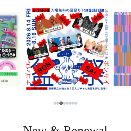
ニュース
한국어
レストラン・カフェ
ภาษาไทย
TAX FREE
日本語
PARCOメンバーズ
JP
3
1
2
4
5
6
7
8
New & Renewal