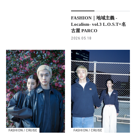
FASHION｜地域主義 -
Localism- vol.3 L.O.S.T×名
古屋 PARCO
2026.05.18
FASHION / CRUISE
FASHION / CRUISE