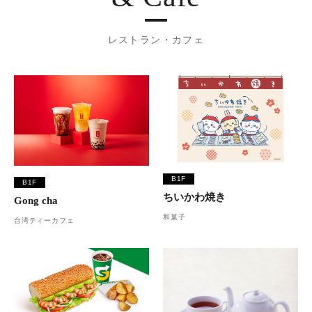
レストラン・カフェ
B1F
B1F
ちいかわ焼き
Gong cha
和菓子
台湾ティーカフェ