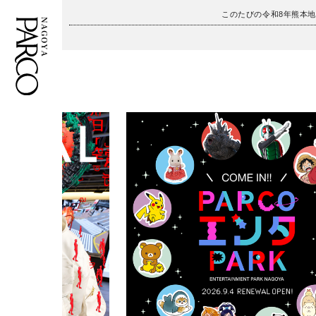
このたびの令和8年熊本
フロアガイド
ENGLISH
施設案内・アクセス
繁体字
イベント・ポップアップ
簡体字
ニュース
한국어
レストラン・カフェ
ภาษาไทย
TAX FREE
日本語