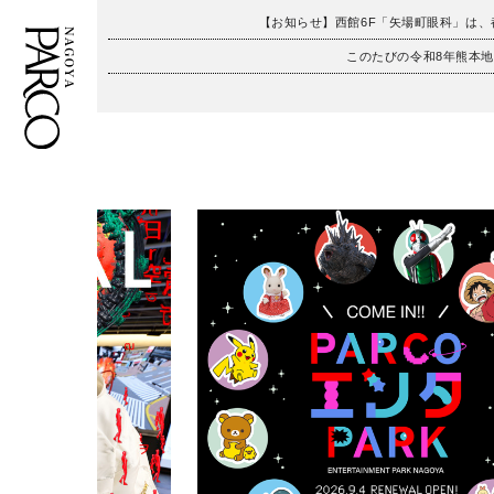
【お知らせ】西館6F「矢場町眼科」は
このたびの令和8年熊本
フロアガイド
ENGLISH
施設案内・アクセス
繁体字
イベント・ポップアップ
簡体字
ニュース
한국어
レストラン・カフェ
ภาษาไทย
TAX FREE
日本語