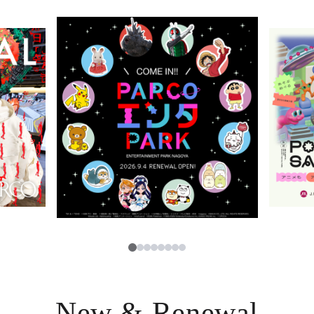
ニュース
한국어
レストラン・カフェ
ภาษาไทย
TAX FREE
日本語
PARCOメンバーズ
JP
1
2
3
4
5
6
7
8
New & Renewal