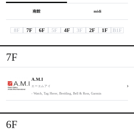
南館
midi
8F
7F
6F
5F
4F
3F
2F
1F
B1F
7F
A.M.I
エーエムアイ
- Watch, Tag Herer, Breitling, Bell & Ross, Garmin
6F