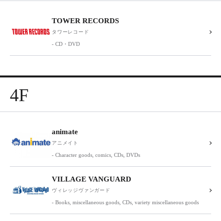
TOWER RECORDS
タワーレコード
- CD・DVD
4F
animate
アニメイト
- Character goods, comics, CDs, DVDs
VILLAGE VANGUARD
ヴィレッジヴァンガード
- Books, miscellaneous goods, CDs, variety miscellaneous goods