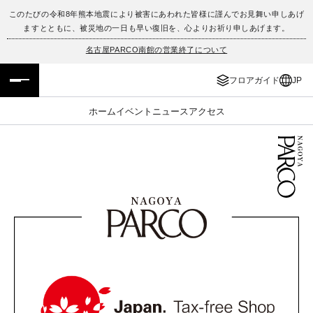
このたびの令和8年熊本地震により被害にあわれた皆様に謹んでお見舞い申しあげ
ますとともに、被災地の一日も早い復旧を、心よりお祈り申しあげます。
フロアガイド
ENGLISH
名古屋PARCO南館の営業終了について
施設案内・アクセス
繁体字
フロアガイド
JP
イベント・ポップアップ
簡体字
ホーム
イベント
ニュース
アクセス
ニュース
한국어
レストラン・カフェ
ภาษาไทย
TAX FREE
日本語
PARCOメンバーズ
JP