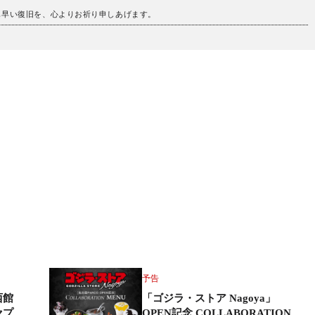
も早い復旧を、心よりお祈り申しあげます。
s
予告
西館
「ゴジラ・ストア Nagoya」
セプ
OPEN記念 COLLABORATION