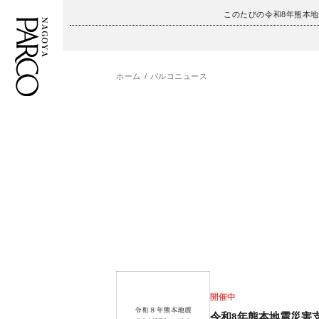
このたびの令和8年熊本
ホーム
パルコニュース
フロアガイド
ENGLISH
施設案内・アクセス
繁体字
イベント・ポップアップ
簡体字
ニュース
한국어
レストラン・カフェ
ภาษาไทย
TAX FREE
日本語
開催中
令和8年熊本地震災害