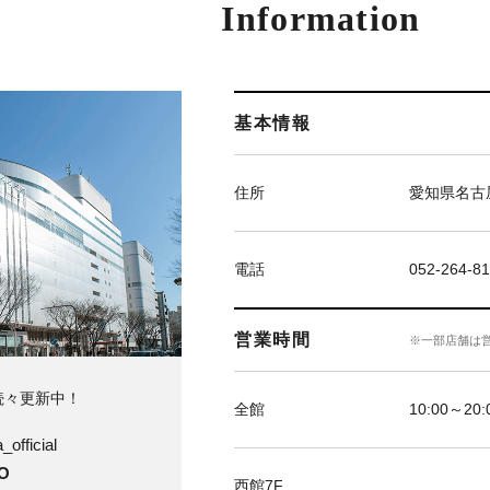
Information
基本情報
住所
愛知県名古屋
電話
052-264-81
営業時間
※一部店舗は
続々更新中！
全館
10:00～20
official
O
西館7F