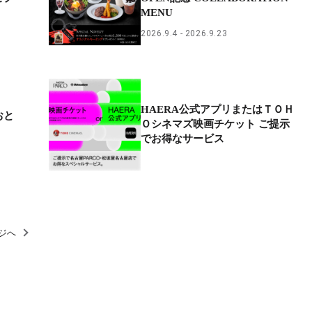
MENU
2026.9.4
2026.9.23
HAERA公式アプリまたはＴＯＨ
おと
Ｏシネマズ映画チケット ご提示
でお得なサービス
ジへ