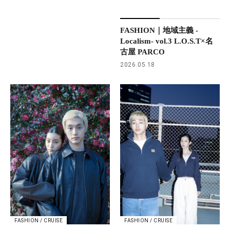
FASHION｜地域主義 -
Localism- vol.3 L.O.S.T×名
古屋 PARCO
2026.05.18
FASHION / CRUISE
FASHION / CRUISE