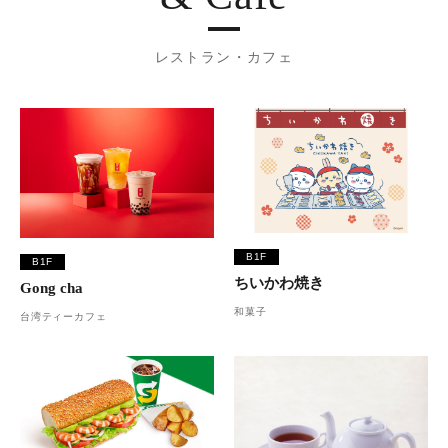
レストラン・カフェ
B1F
B1F
ちいかわ焼き
Gong cha
和菓子
台湾ティーカフェ