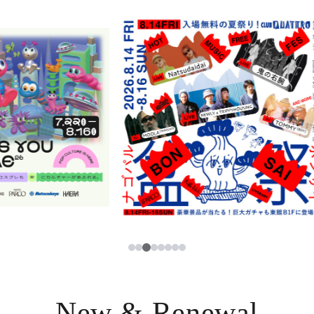
ニュース
한국어
レストラン・カフェ
ภาษาไทย
TAX FREE
日本語
PARCOメンバーズ
JP
3
1
2
4
5
6
7
8
New & Renewal