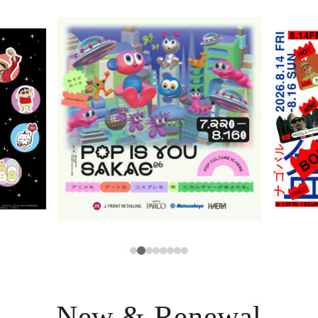
ニュース
한국어
レストラン・カフェ
ภาษาไทย
TAX FREE
日本語
PARCOメンバーズ
JP
3
1
2
4
5
6
7
8
New & Renewal