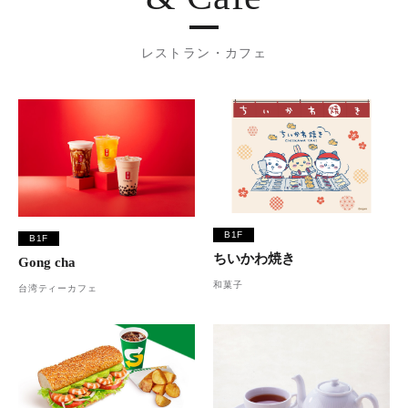
レストラン・カフェ
B1F
B1F
ちいかわ焼き
Gong cha
和菓子
台湾ティーカフェ