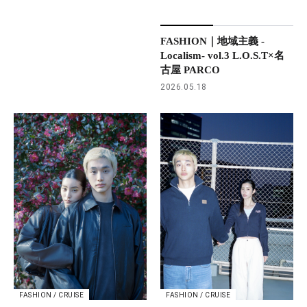
FASHION｜地域主義 -
Localism- vol.3 L.O.S.T×名
古屋 PARCO
2026.05.18
FASHION / CRUISE
FASHION / CRUISE