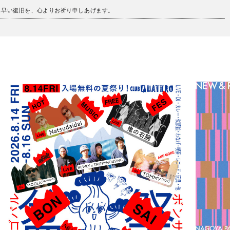
も早い復旧を、心よりお祈り申しあげます。