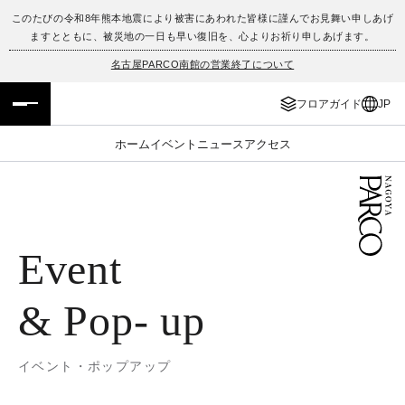
このたびの令和8年熊本地震により被害にあわれた皆様に謹んでお見舞い申しあげ
ますとともに、被災地の一日も早い復旧を、心よりお祈り申しあげます。
フロアガイド
ENGLISH
名古屋PARCO南館の営業終了について
施設案内・アクセス
繁体字
フロアガイド
JP
イベント・ポップアップ
簡体字
ホーム
イベント
ニュース
アクセス
ニュース
한국어
レストラン・カフェ
ภาษาไทย
Event
TAX FREE
日本語
& Pop- up
PARCOメンバーズ
イベント・ポップアップ
JP