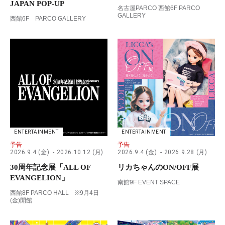
JAPAN POP-UP
名古屋PARCO 西館6F PARCO
GALLERY
西館6F PARCO GALLERY
ENTERTAINMENT
ENTERTAINMENT
予告
予告
2026.9.4 (金)
2026.10.12 (月)
2026.9.4 (金)
2026.9.28 (月)
30周年記念展「ALL OF
リカちゃんのON/OFF展
EVANGELION」
南館9F EVENT SPACE
西館8F PARCO HALL ※9月4日
(金)開館