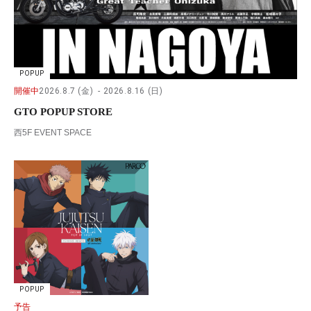
POPUP
開催中
2026.8.7 (金)
2026.8.16 (日)
GTO POPUP STORE
西5F EVENT SPACE
POPUP
予告