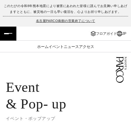
このたびの令和8年熊本地震により被害にあわれた皆様に謹んでお見舞い申しあげ
ますとともに、被災地の一日も早い復旧を、心よりお祈り申しあげます。
フロアガイド
ENGLISH
名古屋PARCO南館の営業終了について
施設案内・アクセス
繁体字
フロアガイド
JP
イベント・ポップアップ
簡体字
ホーム
イベント
ニュース
アクセス
ニュース
한국어
レストラン・カフェ
ภาษาไทย
Event
TAX FREE
日本語
& Pop- up
PARCOメンバーズ
イベント・ポップアップ
JP