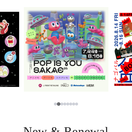
レストラン・カフェ
ภาษาไทย
TAX FREE
日本語
PARCOメンバーズ
JP
2
1
3
4
5
6
7
8
New & Renewal