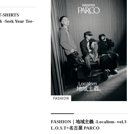
-SHIRTS
-Seek Your Tee-
FASHION
FASHION｜地域主義 -Localism- vol.3
L.O.S.T×名古屋 PARCO