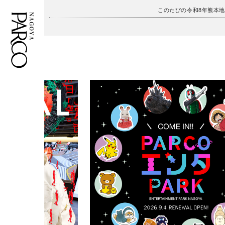
このたびの令和8年熊本
フロアガイド
ENGLISH
施設案内・アクセス
繁体字
イベント・ポップアップ
簡体字
ニュース
한국어
レストラン・カフェ
ภาษาไทย
TAX FREE
日本語