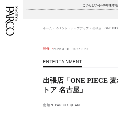
このたびの令和8年熊本
ホーム
イベント・ポップアップ
出張店「ONE PI
フロアガイド
ENGLISH
開催中
2026.3.18 - 2026.8.23
施設案内・アクセス
繁体字
ENTERTAINMENT
イベント・ポップアップ
簡体字
ニュース
한국어
出張店「ONE PIECE 
トア 名古屋」
レストラン・カフェ
ภาษาไทย
TAX FREE
日本語
南館7F PARCO SQUARE