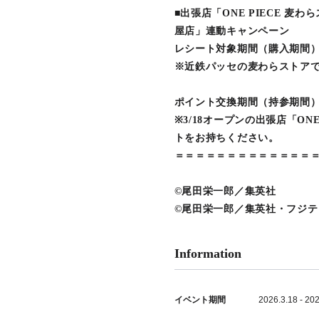
■出張店「ONE PIECE 麦わ
屋店」連動キャンペーン
レシート対象期間（購入期間）：20
※近鉄パッセの麦わらストア
ポイント交換期間（持参期間）：2
※3/18オープンの出張店「ON
トをお持ちください。
＝＝＝＝＝＝＝＝＝＝＝＝＝
©尾田栄一郎／集英社
©尾田栄一郎／集英社・フジ
Information
イベント期間
2026.3.18 - 20