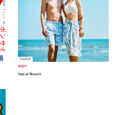
POPUP
開催中
San-ai Resort