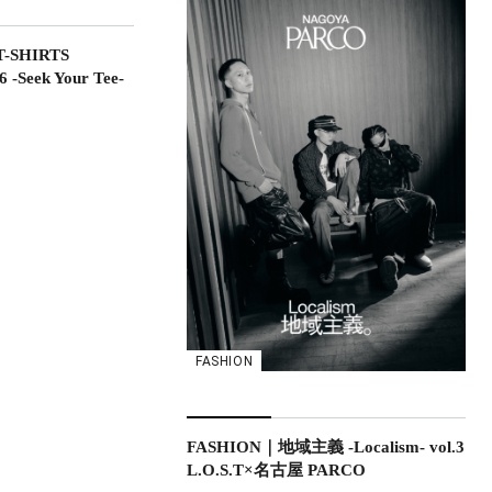
-SHIRTS
-Seek Your Tee-
FASHION
FASHION｜地域主義 -Localism- vol.3
L.O.S.T×名古屋 PARCO