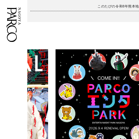
このたびの令和8年熊本
フロアガイド
ENGLISH
施設案内・アクセス
繁体字
イベント・ポップアップ
簡体字
ニュース
한국어
レストラン・カフェ
ภาษาไทย
TAX FREE
日本語