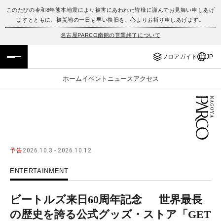
このたびの令和8年熊本地震により被害にあわれた皆様に謹んでお見舞い申しあげ
ますとともに、被災地の一日も早い復旧を、心よりお祈り申しあげます。
フロアガイド
ENGLISH
名古屋PARCO南館の営業終了について
施設案内・アクセス
繁体字
フロアガイド
JP
イベント・ポップアップ
簡体字
ホーム
イベント
ニュース
アクセス
ニュース
한국어
レストラン・カフェ
ภาษาไทย
TAX FREE
日本語
予告
2026.10.3 - 2026.10.12
ENTERTAINMENT
PARCOメンバーズ
ビートルズ来日60周年記念 世界最長
JP
の歴史を誇る公式グッズ・ストア「GET