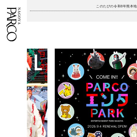
このたびの令和8年熊本
フロアガイド
ENGLISH
施設案内・アクセス
繁体字
イベント・ポップアップ
簡体字
ニュース
한국어
レストラン・カフェ
ภาษาไทย
TAX FREE
日本語