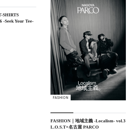
-SHIRTS
-Seek Your Tee-
FASHION
FASHION｜地域主義 -Localism- vol.3
L.O.S.T×名古屋 PARCO