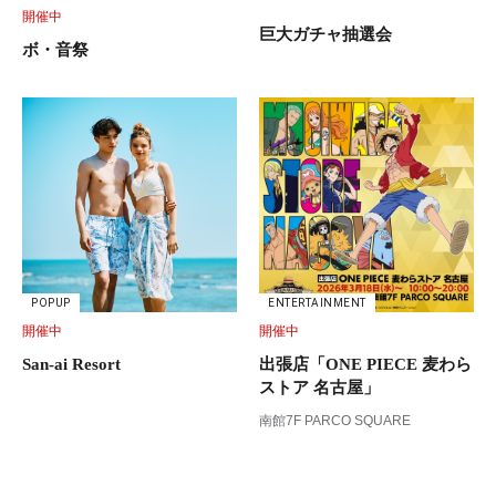
開催中
巨大ガチャ抽選会
ボ・音祭
POPUP
ENTERTAINMENT
開催中
開催中
San-ai Resort
出張店「ONE PIECE 麦わら
ストア 名古屋」
南館7F PARCO SQUARE