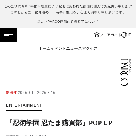
このたびの令和8年熊本地震により被害にあわれた皆様に謹んでお見舞い申しあげ
ますとともに、被災地の一日も早い復旧を、心よりお祈り申しあげます。
フロアガイド
ENGLISH
名古屋PARCO南館の営業終了について
施設案内・アクセス
繁体字
フロアガイド
JP
イベント・ポップアップ
簡体字
ホーム
イベント
ニュース
アクセス
ニュース
한국어
レストラン・カフェ
ภาษาไทย
TAX FREE
日本語
開催中
2026.8.1 - 2026.8.16
ENTERTAINMENT
PARCOメンバーズ
「忍術学園 忍たま購買部」POP UP
JP