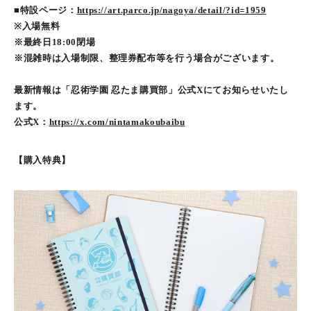
■特設ページ：
https://art.parco.jp/nagoya/detail/?id=1959
※入場無料
※最終日18:00閉場
※混雑時は入場制限、整理券配布等を行う場合がございます。
最新情報は「忍術学園 忍たま購買部」公式Xにてお知らせいたし
ます。
公式X：
https://x.com/nintamakoubaibu
【購入特典】