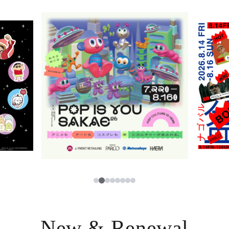
ニュース
한국어
レストラン・カフェ
ภาษาไทย
TAX FREE
日本語
PARCOメンバーズ
JP
2
1
3
4
5
6
7
8
New & Renewal