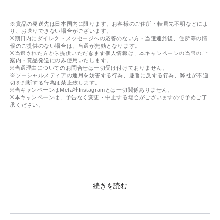
※賞品の発送先は日本国内に限ります。お客様のご住所・転居先不明などによ
り、お送りできない場合がございます。
※期日内にダイレクトメッセージへの応答のない方・当選連絡後、住所等の情
報のご提供のない場合は、当選が無効となります。
※当選された方から提供いただきます個人情報は、本キャンペーンの当選のご
案内・賞品発送にのみ使用いたします。
※当選理由についてのお問合せは一切受け付けておりません。
※ソーシャルメディアの運用を妨害する行為、趣旨に反する行為、弊社が不適
切を判断する行為は禁止致します。
※当キャンペーンはMeta社Instagramとは一切関係ありません。
※本キャンペーンは、予告なく変更・中止する場合がございますので予めご了
承ください。
続きを読む