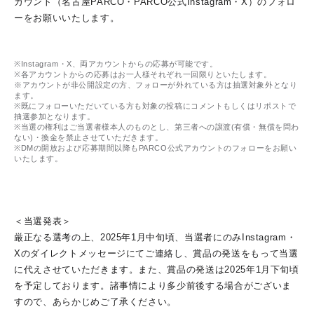
カウント（名古屋PARCO・PARCO公式Instagram・X）のフォロ
ーをお願いいたします。
※Instagram・X、両アカウントからの応募が可能です。
※各アカウントからの応募はお一人様それぞれ一回限りといたします。
※アカウントが非公開設定の方、フォローが外れている方は抽選対象外となり
ます。
※既にフォローいただいている方も対象の投稿にコメントもしくはリポストで
抽選参加となります。
※当選の権利はご当選者様本人のものとし、第三者への譲渡(有償・無償を問わ
ない)・換金を禁止させていただきます。
※DMの開放および応募期間以降もPARCO公式アカウントのフォローをお願い
いたします。
＜当選発表＞
厳正なる選考の上、2025年1月中旬頃、当選者にのみInstagram・
Xのダイレクトメッセージにてご連絡し、賞品の発送をもって当選
に代えさせていただきます。また、賞品の発送は2025年1月下旬頃
を予定しております。諸事情により多少前後する場合がございま
すので、あらかじめご了承ください。