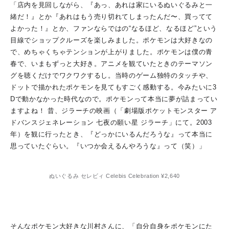
「店内を見回しながら、『あっ、あれは家にいるぬいぐるみと一
緒だ！』とか『あれはもう売り切れてしまったんだ〜、買ってて
よかった！』とか、ファンならではの“なるほど、なるほど”という
目線でショップクルーズを楽しみました。ポケモンは大好きなの
で、めちゃくちゃテンションが上がりました。ポケモンは僕の青
春で、いまもずっと大好き。アニメを観ていたときのテーマソン
グを聴くだけでワクワクするし。当時のゲーム独特のタッチや、
ドットで描かれたポケモンを見てもすごく感動する。今みたいに3
Dで動かなかった時代なので。ポケモンって本当に夢が詰まってい
ますよね！ 昔、ジラーチの映画（「劇場版ポケットモンスター ア
ドバンスジェネレーション 七夜の願い星 ジラーチ」にて。2003
年）を観に行ったとき、『どっかにいるんだろうな』って本当に
思っていたぐらい。『いつか会えるんやろうな』って（笑）」
ぬいぐるみ セレビィ Celebis Celebration ¥2,640
そんなポケモン大好きな川村さんに、「自分自身をポケモンにた