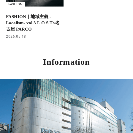
FASHION
FASHION｜地域主義 -
Localism- vol.3 L.O.S.T×名
古屋 PARCO
2026.05.18
Information