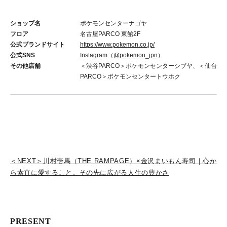
ショップ名
ポケモンセンターナゴヤ
フロア
名古屋PARCO 東館2F
公式ブランドサイト
https://www.pokemon.co.jp/
公式SNS
Instagram（
@pokemon_jpn
）
その他店舗
＜渋谷PARCO＞ポケモンセンターシブヤ、＜仙台
PARCO＞ポケモンセンタートウホク
＜NEXT＞川村壱馬（THE RAMPAGE）×金沢まいもん寿司｜心か
ら素直に愛すること。その先に広がる人生の豊かさ
PRESENT