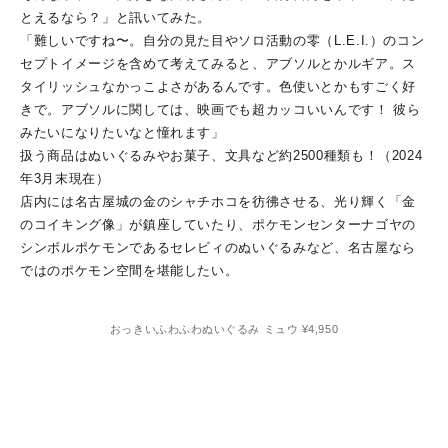
とえるなら？」と訊いてみた。
「難しいですね〜。自分の見た目やソロ活動の零（L.E.I.）のコン
セプトイメージを含めて考えてみると、アブソルとかルギア。ス
タイリッシュなかっこよさがあるんです。色使いとかもすごく好
きで。アブソルに関しては、映画でも超カッコいいんです！ 彼ら
みたいになりたいなと憧れます」
扱う商品はぬいぐるみやお菓子、文具など約2500種類も！（2024
年3⽉末現在）
店内には名古屋城の金のシャチホコを彷彿させる、光り輝く「金
のコイキング像」が鎮座していたり、ポケモンセンターナゴヤの
シンボルポケモンであるセレビィのぬいぐるみなど、名古屋なら
ではのポケモン空間を堪能したい。
おっきいふわふわぬいぐるみ ミュウ ¥4,950