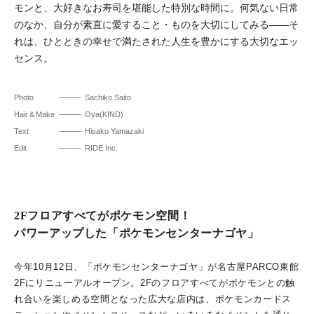
モンと、大好きなお寿司を堪能した特別な時間に。何気ない日常
のなか、自分が素直に愛すること・ものを大切にしてみる――そ
れは、ひとときの幸せで満たされた人生を豊かにする大切なエッ
センス。
Photo
Sachiko Saito
Hair＆Make
Oya(KIND)
Text
Hisako Yamazaki
Edit
RIDE Inc.
2Fフロアすべてがポケモン空間！
パワーアップした「ポケモンセンターナゴヤ」
今年10月12日、「ポケモンセンターナゴヤ」が名古屋PARCO東館
2Fにリニューアルオープン。2Fのフロアすべてがポケモンとの触
れ合いを楽しめる空間となった広大な店内は、ポケモンカードス