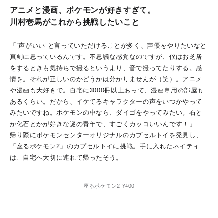
アニメと漫画、ポケモンが好きすぎて。
川村壱馬がこれから挑戦したいこと
「“声がいい”と言っていただけることが多く、声優をやりたいなと
真剣に思っているんです。不思議な感覚なのですが、僕はお芝居
をするときも気持ちで撮るというより、音で撮ってたりする。感
情を。それが正しいのかどうかは分かりませんが（笑）。アニメ
や漫画も大好きで。自宅に3000冊以上あって、漫画専用の部屋も
あるくらい。だから、イケてるキャラクターの声をいつかやって
みたいですね。ポケモンの中なら、ダイゴをやってみたい。石と
か化石とかが好きな謎の青年で、すごくカッコいいんです！」
帰り際にポケモンセンターオリジナルのカプセルトイを発見し、
「座るポケモン2」のカプセルトイに挑戦。手に入れたネイティ
は、自宅へ大切に連れて帰ったそう。
座るポケモン2 ¥400