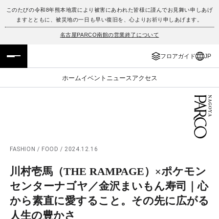
このたびの令和8年熊本地震により被害にあわれた皆様に謹んでお見舞い申しあげ
ますとともに、被災地の一日も早い復旧を、心よりお祈り申しあげます。
フロアガイド
ENGLISH
名古屋PARCO南館の営業終了について
施設案内・アクセス
繁体字
フロアガイド
JP
イベント・ポップアップ
簡体字
ホーム
イベント
ニュース
アクセス
ニュース
한국어
レストラン・カフェ
ภาษาไทย
TAX FREE
日本語
FASHION / FOOD / 2024.12.16
川村壱馬（THE RAMPAGE）×ポケモン
PARCOメンバーズ
センターナゴヤ／金沢まいもん寿司｜心
から素直に愛すること。その先に広がる
JP
人生の豊かさ