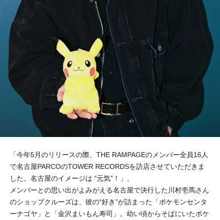
「今年5月のリリースの際、THE RAMPAGEのメンバー全員16人
で名古屋PARCOのTOWER RECORDSを訪店させていただきま
した。名古屋のイメージは “元気”！」。
メンバーとの思い出がよみがえる名古屋で決行した川村壱馬さん
のショップクルーズは、彼の“好き”が詰まった「ポケモンセンタ
ーナゴヤ」と「金沢まいもん寿司」。幼い頃からそばにいたポケ