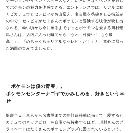
テーションやイベントスペースなど、いろいろなイベントを通じ
てポケモンの魅力を体感できる。エントランスでは、リアルに動
くピカチュウとセレビィがお出迎え。名古屋を彷彿させる街並み
の中で、セレビィがたくさんのポケモンと冒険する映像が映し出
される。幼い頃から今に至るまでずっとポケモンを愛する川村壱
馬さんは、店内に入った瞬間から「うわ、可愛い！ もう最
高！」、「めちゃくちゃリアルなセレビィだ！」と、童心に帰っ
た満面の笑みで楽しんだ。
「ポケモンは僕の青春」。
ポケモンセンターナゴヤでかみしめる、好きという幸
せ
撮影当日、東京から名古屋までの新幹線移動に備えて、愛するピ
カチュウのネックピローを自宅から持参するほど、川村さんのプ
ライベートはたくさんのポケモングッズに囲まれているという。