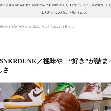
地震により被害にあわれた皆様に謹んでお見舞い申しあげますとともに、被災地の一日
名古屋PARCO南館の営業終了について
K／極味や｜“好き”が詰まった逸品。そこからあふれる私らしさ
NKRDUNK／極味や｜“好き”が詰
しさ