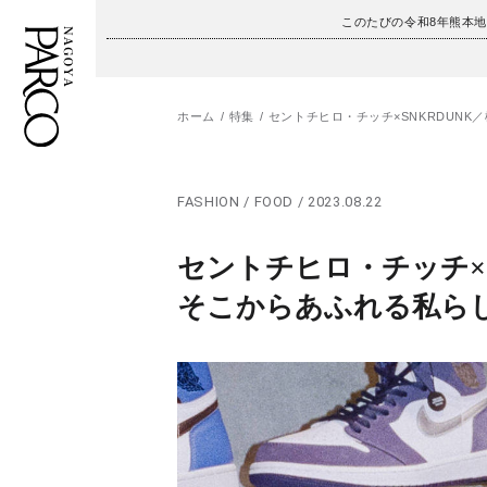
このたびの令和8年熊本
ホーム
特集
セントチヒロ・チッチ×SNKRDUN
フロアガイド
ENGLISH
FASHION / FOOD / 2023.08.22
施設案内・アクセス
繁体字
セントチヒロ・チッチ×S
イベント・ポップアップ
簡体字
そこからあふれる私ら
ニュース
한국어
レストラン・カフェ
ภาษาไทย
TAX FREE
日本語