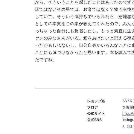
から、そういうことを感じたことはあったのです
球ではないその星では、お金ではなくて物々交換
していて。そういう気持ちでいられたら、意地悪
としての本質をこの本が教えてくれたので、みん
っちゃった自分にも反省したし、もっと素直に生
ァンのみなさんがいる。愛をあげたいと思える存
ったかもしれないし、自分自身がいろんなことに
ことにも気づけなかったと思います。本を読んで大
たですね」
ショップ名
SNKR
フロア
名古屋P
公式サイト
https:/
公式SNS
Insta
X（旧Tw