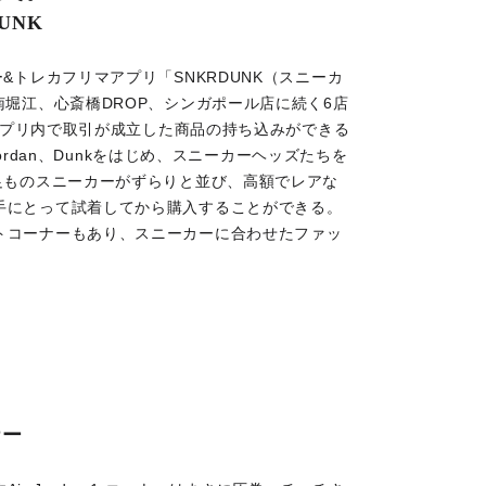
UNK
&トレカフリマアプリ「SNKRDUNK（スニーカ
南堀江、心斎橋DROP、シンガポール店に続く6店
（アプリ内で取引が成立した商品の持ち込みができる
Jordan、Dunkをはじめ、スニーカーヘッズたちを
足ものスニーカーがずらりと並び、高額でレアな
手にとって試着してから購入することができる。
トコーナーもあり、スニーカーに合わせたファッ
ナー