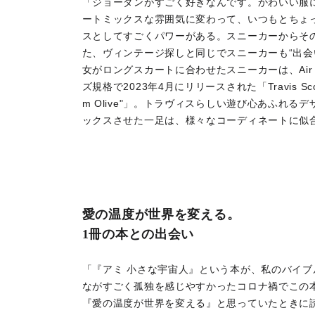
「ジョーダンがすごく好きなんです。かわいい服
ートミックスな雰囲気に変わって、いつもとちょ
スとしてすごくパワーがある。スニーカーからそ
た、ヴィンテージ探しと同じでスニーカーも“出会
女がロングスカートに合わせたスニーカーは、Air 
ズ規格で2023年4月にリリースされた「Travis Scott × N
m Olive"」。トラヴィスらしい遊び心あふれ
ックスさせた一足は、様々なコーディネートに似
愛の温度が世界を変える。
1冊の本との出会い
「『アミ 小さな宇宙人』という本が、私のバイ
ながすごく孤独を感じやすかったコロナ禍でこの
『愛の温度が世界を変える』と思っていたときに