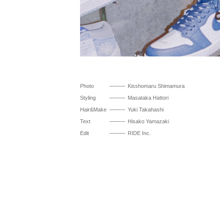
Photo
Kisshomaru Shimamura
Styling
Masataka Hattori
Hair&Make
Yuki Takahashi
Text
Hisako Yamazaki
Edit
RIDE Inc.