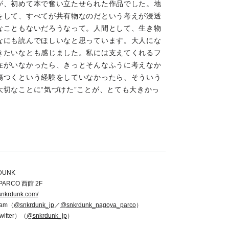
が、初めて本で奮い立たせられた作品でした。地
をして、すべてが共有物なのだという考えが浸透
なこともないだろうなって。人間として、生き物
なにも読んでほしいなと思っています。大人にな
きたいなとも感じました。私には支えてくれるフ
在がいなかったら、きっとそんなふうに考えなか
傷つくという経験をしていなかったら、そういう
切なことに“気づけた”ことが、とても大きかっ
DUNK
ARCO 西館 2F
/snkrdunk.com/
gram（
@snkrdunk_jp
／
@snkrdunk_nagoya_parco
）
itter）（
@snkrdunk_jp
）