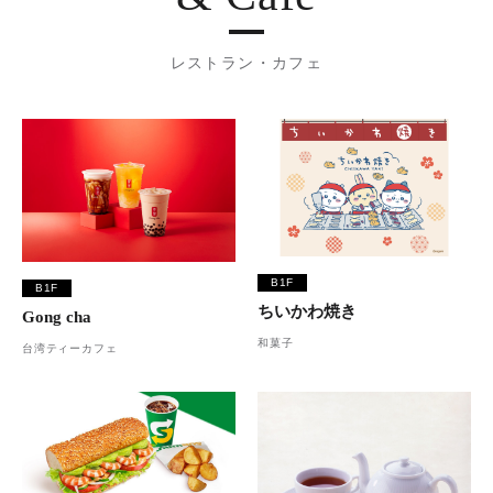
レストラン・カフェ
B1F
B1F
ちいかわ焼き
Gong cha
和菓子
台湾ティーカフェ