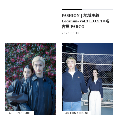
FASHION｜地域主義 -
Localism- vol.3 L.O.S.T×名
古屋 PARCO
2026.05.18
FASHION / CRUISE
FASHION / CRUISE