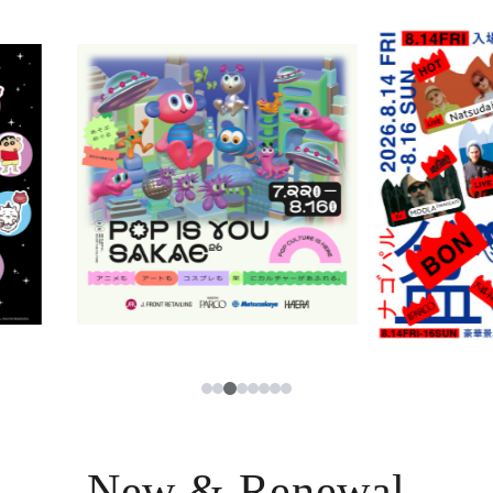
ニュース
한국어
レストラン・カフェ
ภาษาไทย
TAX FREE
日本語
PARCOメンバーズ
JP
3
1
2
4
5
6
7
8
New & Renewal