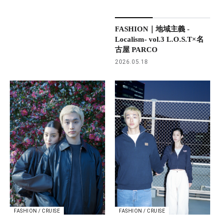
FASHION｜地域主義 -
Localism- vol.3 L.O.S.T×名
古屋 PARCO
2026.05.18
FASHION / CRUISE
FASHION / CRUISE