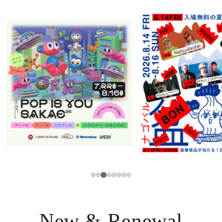
ニュース
한국어
レストラン・カフェ
ภาษาไทย
TAX FREE
日本語
PARCOメンバーズ
JP
3
1
2
4
5
6
7
8
New & Renewal