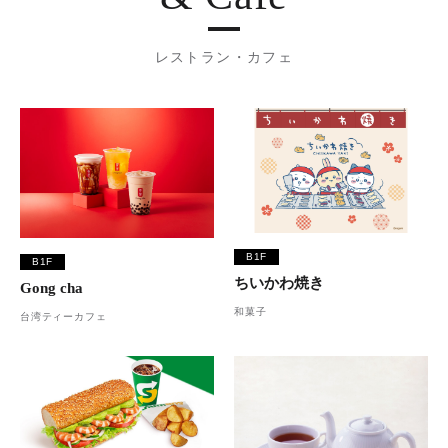
レストラン・カフェ
B1F
B1F
ちいかわ焼き
Gong cha
和菓子
台湾ティーカフェ