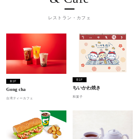
レストラン・カフェ
B1F
B1F
ちいかわ焼き
Gong cha
和菓子
台湾ティーカフェ