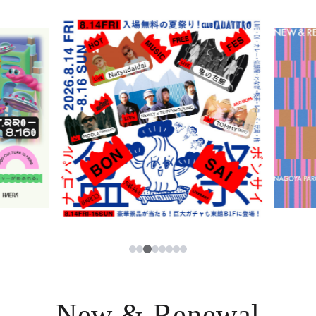
ニュース
한국어
レストラン・カフェ
ภาษาไทย
TAX FREE
日本語
PARCOメンバーズ
JP
3
1
2
4
5
6
7
8
New & Renewal