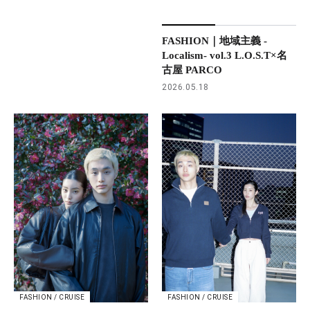
FASHION｜地域主義 -
Localism- vol.3 L.O.S.T×名
古屋 PARCO
2026.05.18
FASHION / CRUISE
FASHION / CRUISE