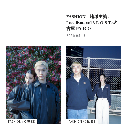
FASHION｜地域主義 -
Localism- vol.3 L.O.S.T×名
古屋 PARCO
2026.05.18
FASHION / CRUISE
FASHION / CRUISE