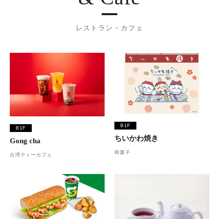
レストラン・カフェ
B1F
B1F
ちいかわ焼き
Gong cha
和菓子
台湾ティーカフェ