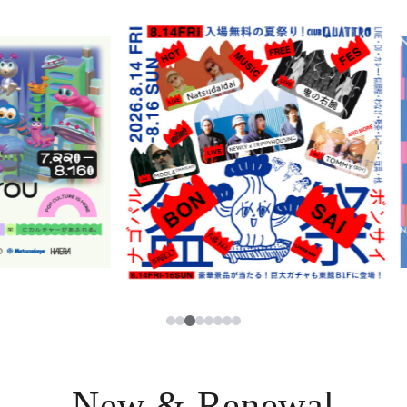
ニュース
한국어
レストラン・カフェ
ภาษาไทย
TAX FREE
日本語
PARCOメンバーズ
JP
3
1
2
4
5
6
7
8
New & Renewal