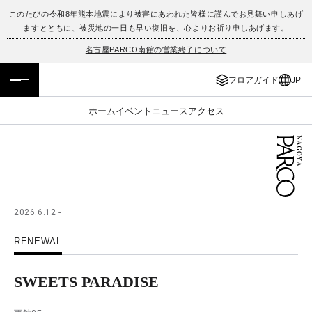
このたびの令和8年熊本地震により被害にあわれた皆様に謹んでお見舞い申しあげ
ますとともに、被災地の一日も早い復旧を、心よりお祈り申しあげます。
フロアガイド
ENGLISH
名古屋PARCO南館の営業終了について
施設案内・アクセス
繁体字
フロアガイド
JP
イベント・ポップアップ
簡体字
ホーム
イベント
ニュース
アクセス
ニュース
한국어
レストラン・カフェ
ภาษาไทย
TAX FREE
日本語
2026.6.12 -
RENEWAL
PARCOメンバーズ
SWEETS PARADISE
JP