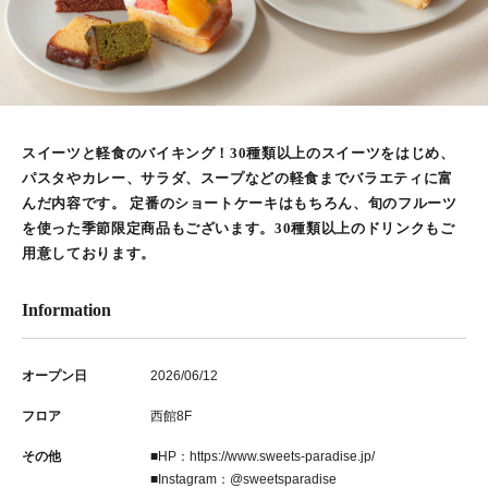
スイーツと軽食のバイキング！30種類以上のスイーツをはじめ、
パスタやカレー、サラダ、スープなどの軽食までバラエティに富
んだ内容です。 定番のショートケーキはもちろん、旬のフルーツ
を使った季節限定商品もございます。30種類以上のドリンクもご
用意しております。
Information
オープン日
2026/06/12
フロア
西館8F
その他
■HP：
https://www.sweets-paradise.jp/
■Instagram：
@sweetsparadise