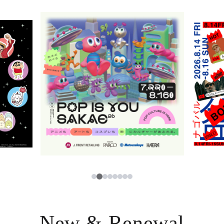
ニュース
한국어
レストラン・カフェ
ภาษาไทย
TAX FREE
日本語
PARCOメンバーズ
JP
2
1
3
4
5
6
7
8
New & Renewal