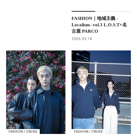
FASHION｜地域主義 -
Localism- vol.3 L.O.S.T×名
古屋 PARCO
2026.05.18
FASHION / CRUISE
FASHION / CRUISE