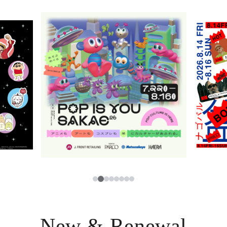
ニュース
한국어
レストラン・カフェ
ภาษาไทย
TAX FREE
日本語
PARCOメンバーズ
JP
2
1
3
4
5
6
7
8
New & Renewal