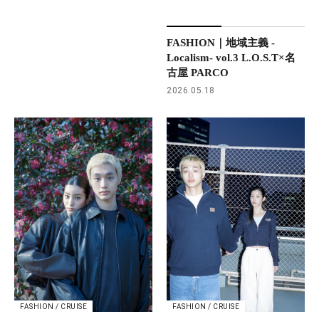
FASHION｜地域主義 -
Localism- vol.3 L.O.S.T×名
古屋 PARCO
2026.05.18
FASHION / CRUISE
FASHION / CRUISE