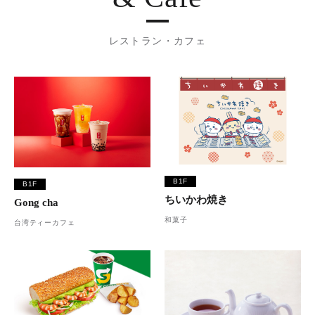
レストラン・カフェ
B1F
B1F
ちいかわ焼き
Gong cha
和菓子
台湾ティーカフェ