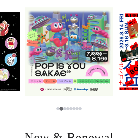
ニュース
한국어
レストラン・カフェ
ภาษาไทย
TAX FREE
日本語
PARCOメンバーズ
JP
3
1
2
4
5
6
7
8
New & Renewal