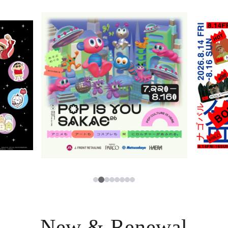
ニュース
한국어
レストラン・カフェ
ภาษาไทย
TAX FREE
日本語
PARCOメンバーズ
JP
2
1
3
4
5
6
7
8
New & Renewal