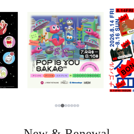
ニュース
한국어
レストラン・カフェ
ภาษาไทย
TAX FREE
日本語
PARCOメンバーズ
JP
3
1
2
4
5
6
7
8
New & Renewal