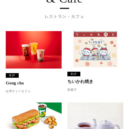
レストラン・カフェ
B1F
B1F
ちいかわ焼き
Gong cha
和菓子
台湾ティーカフェ