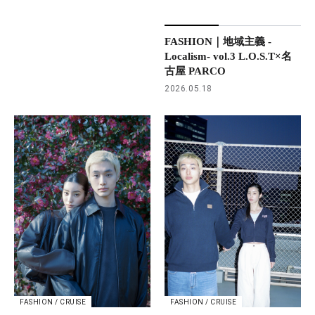
FASHION｜地域主義 -
Localism- vol.3 L.O.S.T×名
古屋 PARCO
2026.05.18
FASHION / CRUISE
FASHION / CRUISE