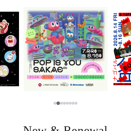
ニュース
한국어
レストラン・カフェ
ภาษาไทย
TAX FREE
日本語
PARCOメンバーズ
JP
2
1
3
4
5
6
7
8
New & Renewal