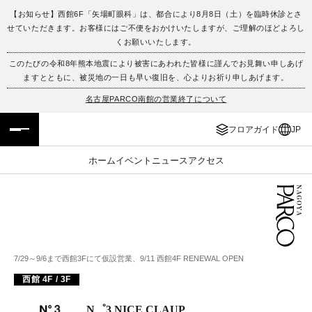
【お知らせ】西館6F「矢場町眼科」は、都合により8月8日（土）を臨時休診とさ
せていただきます。お客様にはご不便をおかけいたしますが、ご理解のほどよろし
フロアガイド
ENGLISH
くお願いいたします。
このたびの令和8年熊本地震により被害にあわれた皆様に謹んでお見舞い申しあげ
施設案内・アクセス
繁体字
ますとともに、被災地の一日も早い復旧を、心よりお祈り申しあげます。
名古屋PARCO南館の営業終了について
イベント・ポップアップ
簡体字
フロアガイド
JP
ニュース
한국어
ホーム
イベント
ニュース
アクセス
レストラン・カフェ
ภาษาไทย
TAX FREE
日本語
PARCOメンバーズ
7/29～9/6まで西館3Fにて仮設営業、9/11 西館4F RENEWAL OPEN
西館 4F / 3F
JP
N゜3 NICE CLAUP