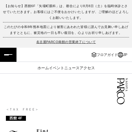
【お知らせ】西館6F「矢場町眼科」は、都合により8月8日（土）を臨時休診とさ
せていただきます。お客様にはご不便をおかけいたしますが、ご理解のほどよろし
フロアガイド
ENGLISH
くお願いいたします。
このたびの令和8年熊本地震により被害にあわれた皆様に謹んでお見舞い申しあげ
施設案内・アクセス
繁体字
ますとともに、被災地の一日も早い復旧を、心よりお祈り申しあげます。
名古屋PARCO南館の営業終了について
イベント・ポップアップ
簡体字
フロアガイド
JP
ニュース
한국어
ホーム
イベント
ニュース
アクセス
レストラン・カフェ
ภาษาไทย
TAX FREE
日本語
PARCOメンバーズ
＜ＴＡＸ ＦＲＥＥ＞
西館 4F
JP
F i.n.t