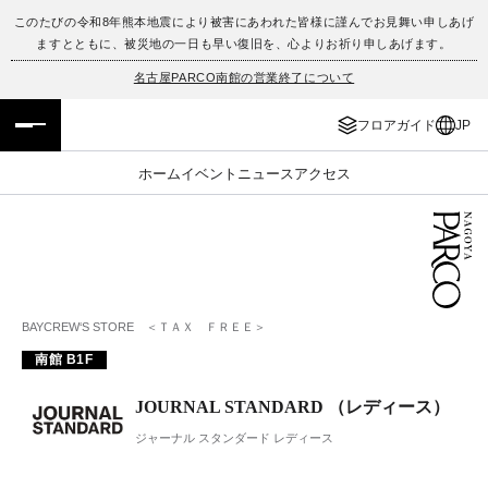
このたびの令和8年熊本地震により被害にあわれた皆様に謹んでお見舞い申しあげ
ますとともに、被災地の一日も早い復旧を、心よりお祈り申しあげます。
フロアガイド
ENGLISH
名古屋PARCO南館の営業終了について
施設案内・アクセス
繁体字
フロアガイド
JP
イベント・ポップアップ
簡体字
ホーム
イベント
ニュース
アクセス
ニュース
한국어
レストラン・カフェ
ภาษาไทย
TAX FREE
日本語
BAYCREW‘S STORE ＜ＴＡＸ ＦＲＥＥ＞
南館 B1F
PARCOメンバーズ
JOURNAL STANDARD （レディース）
ジャーナル スタンダード レディース
JP