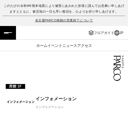
このたびの令和8年熊本地震により被害にあわれた皆様に謹んでお見舞い申しあげ
ますとともに、被災地の一日も早い復旧を、心よりお祈り申しあげます。
フロアガイド
ENGLISH
名古屋PARCO南館の営業終了について
施設案内・アクセス
繁体字
フロアガイド
JP
イベント・ポップアップ
簡体字
ホーム
イベント
ニュース
アクセス
ニュース
한국어
レストラン・カフェ
ภาษาไทย
TAX FREE
日本語
西館 1F
インフォメーション
PARCOメンバーズ
インフォメーション
JP