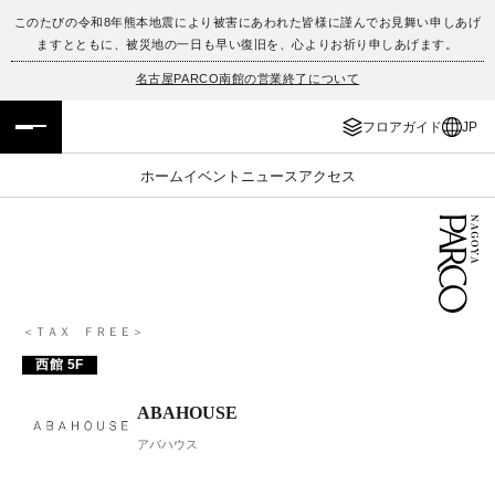
このたびの令和8年熊本地震により被害にあわれた皆様に謹んでお見舞い申しあげ
ますとともに、被災地の一日も早い復旧を、心よりお祈り申しあげます。
フロアガイド
ENGLISH
名古屋PARCO南館の営業終了について
施設案内・アクセス
繁体字
フロアガイド
JP
イベント・ポップアップ
簡体字
ホーム
イベント
ニュース
アクセス
ニュース
한국어
レストラン・カフェ
ภาษาไทย
TAX FREE
日本語
＜ＴＡＸ ＦＲＥＥ＞
西館 5F
PARCOメンバーズ
ABAHOUSE
アバハウス
JP