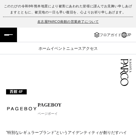
このたびの令和8年熊本地震により被害にあわれた皆様に謹んでお見舞い申しあげ
ますとともに、被災地の一日も早い復旧を、心よりお祈り申しあげます。
フロアガイド
ENGLISH
名古屋PARCO南館の営業終了について
施設案内・アクセス
繁体字
フロアガイド
JP
イベント・ポップアップ
簡体字
ホーム
イベント
ニュース
アクセス
ニュース
한국어
レストラン・カフェ
ภาษาไทย
TAX FREE
日本語
西館 4F
PAGEBOY
PARCOメンバーズ
ページボーイ
JP
“特別なレギュラーブランド”というアイデンティティが創りだすハイ