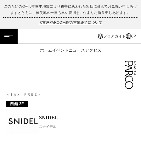
このたびの令和8年熊本地震により被害にあわれた皆様に謹んでお見舞い申しあげ
ますとともに、被災地の一日も早い復旧を、心よりお祈り申しあげます。
フロアガイド
ENGLISH
名古屋PARCO南館の営業終了について
施設案内・アクセス
繁体字
フロアガイド
JP
イベント・ポップアップ
簡体字
ホーム
イベント
ニュース
アクセス
ニュース
한국어
レストラン・カフェ
ภาษาไทย
TAX FREE
日本語
＜ＴＡＸ ＦＲＥＥ＞
西館 2F
PARCOメンバーズ
SNIDEL
スナイデル
JP