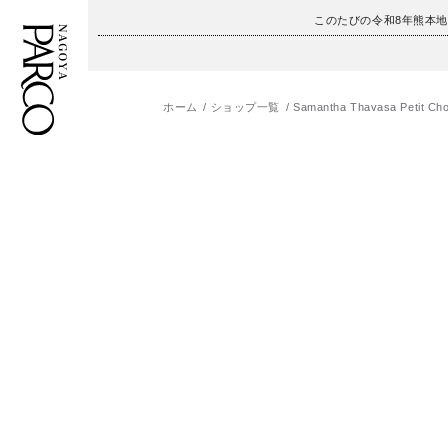
このたびの令和8年熊本
ホーム
ショップ一覧
Samantha Thavasa Petit Cho
フロアガイド
ENGLISH
施設案内・アクセス
繁体字
イベント・ポップアップ
簡体字
ニュース
한국어
レストラン・カフェ
ภาษาไทย
TAX FREE
日本語