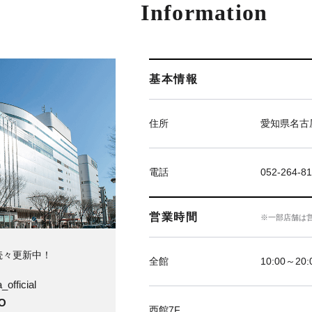
Information
基本情報
住所
愛知県名古屋
電話
052-264-81
営業時間
※一部店舗は
続々更新中！
全館
10:00～20
official
O
西館7F