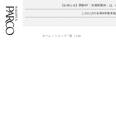
【お知らせ】西館6F「矢場町眼科」は
このたびの令和8年熊本
ホーム
ショップ一覧
Lee
フロアガイド
ENGLISH
施設案内・アクセス
繁体字
イベント・ポップアップ
簡体字
ニュース
한국어
レストラン・カフェ
ภาษาไทย
TAX FREE
日本語