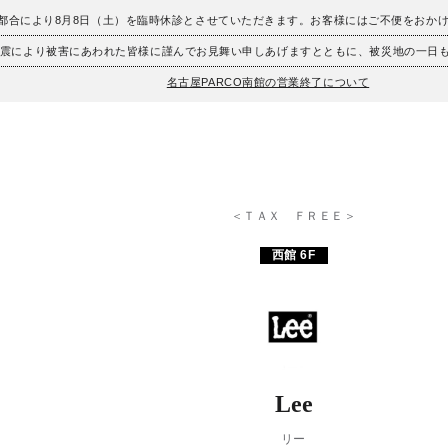
、都合により8月8日（土）を臨時休診とさせていただきます。お客様にはご不便をおか
地震により被害にあわれた皆様に謹んでお見舞い申しあげますとともに、被災地の一日
名古屋PARCO南館の営業終了について
＜ＴＡＸ ＦＲＥＥ＞
西館 6F
Lee
リー