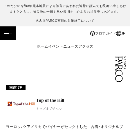
このたびの令和8年熊本地震により被害にあわれた皆様に謹んでお見舞い申しあげ
ますとともに、被災地の一日も早い復旧を、心よりお祈り申しあげます。
フロアガイド
ENGLISH
名古屋PARCO南館の営業終了について
施設案内・アクセス
繁体字
フロアガイド
JP
イベント・ポップアップ
簡体字
ホーム
イベント
ニュース
アクセス
ニュース
한국어
レストラン・カフェ
ภาษาไทย
TAX FREE
日本語
南館 7F
Top of the Hill
PARCOメンバーズ
トップオブザヒル
JP
ヨーロッパ･アメリカでバイヤーがセレクトした、古着･オリジナルブ