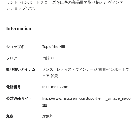
ランド･インポートクローズを圧巻の商品量で取り揃えたヴィンテー
ジショップです。
Information
ショップ名
Top of the Hill
フロア
南館 7F
取り扱いアイテム
メンズ・レディス・ヴィンテージ·古着·インポートウ
ェア·雑貨
電話番号
050-3821-7788
公式Webサイト
https://www.instagram.com/topofthehill_vintage_nago
ya/
免税
対象外