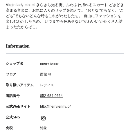
Virgin lady closet きらきら光る街、ふわふわ揺れるスカート どきどき
高まる音楽に、お気に入りのリップを添えて。 “おとな”でもなく、”こ
ども”でもないどんな時もこれがわたしたち。 自由にファッションを
楽しむわたしたちの、 いつまでも色あせない”かわいい”がたくさん詰
まったたからばこ。
Information
ショップ名
merry jenny
フロア
西館 4F
取り扱いアイテム
レディス
電話番号
052-684-9664
公式Webサイト
http://merryjenny.jp/
公式SNS
免税
対象