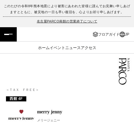
このたびの令和8年熊本地震により被害にあわれた皆様に謹んでお見舞い申しあげ
ますとともに、被災地の一日も早い復旧を、心よりお祈り申しあげます。
フロアガイド
ENGLISH
名古屋PARCO南館の営業終了について
施設案内・アクセス
繁体字
フロアガイド
JP
イベント・ポップアップ
簡体字
ホーム
イベント
ニュース
アクセス
ニュース
한국어
レストラン・カフェ
ภาษาไทย
TAX FREE
日本語
＜ＴＡＸ ＦＲＥＥ＞
西館 4F
PARCOメンバーズ
merry jenny
メリージェニー
JP