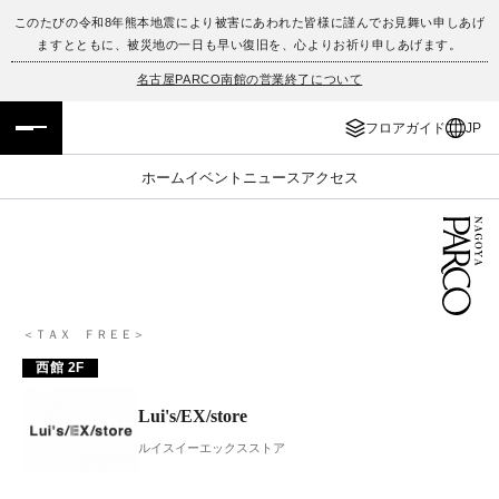
このたびの令和8年熊本地震により被害にあわれた皆様に謹んでお見舞い申しあげ
ますとともに、被災地の一日も早い復旧を、心よりお祈り申しあげます。
フロアガイド
ENGLISH
名古屋PARCO南館の営業終了について
施設案内・アクセス
繁体字
フロアガイド
JP
イベント・ポップアップ
簡体字
ホーム
イベント
ニュース
アクセス
ニュース
한국어
レストラン・カフェ
ภาษาไทย
TAX FREE
日本語
＜ＴＡＸ ＦＲＥＥ＞
西館 2F
PARCOメンバーズ
Lui's/EX/store
ルイスイーエックスストア
JP