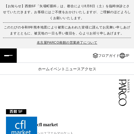
【お知らせ】西館6F「矢場町眼科」は、都合により8月8日（土）を臨時休診とさ
せていただきます。お客様にはご不便をおかけいたしますが、ご理解のほどよろし
フロアガイド
ENGLISH
くお願いいたします。
このたびの令和8年熊本地震により被害にあわれた皆様に謹んでお見舞い申しあげ
施設案内・アクセス
繁体字
ますとともに、被災地の一日も早い復旧を、心よりお祈り申しあげます。
名古屋PARCO南館の営業終了について
イベント・ポップアップ
簡体字
フロアガイド
JP
ニュース
한국어
ホーム
イベント
ニュース
アクセス
レストラン・カフェ
ภาษาไทย
TAX FREE
日本語
PARCOメンバーズ
西館 5F
cfl market
JP
シーエフエルマーケット