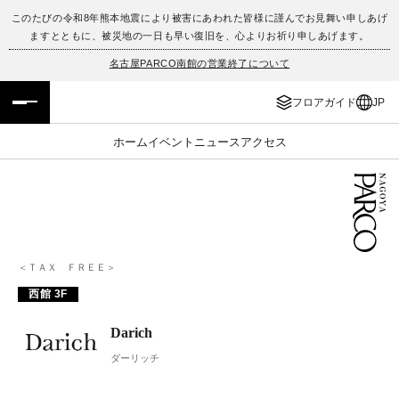
このたびの令和8年熊本地震により被害にあわれた皆様に謹んでお見舞い申しあげ
ますとともに、被災地の一日も早い復旧を、心よりお祈り申しあげます。
フロアガイド
ENGLISH
名古屋PARCO南館の営業終了について
施設案内・アクセス
繁体字
フロアガイド
JP
イベント・ポップアップ
簡体字
ホーム
イベント
ニュース
アクセス
ニュース
한국어
レストラン・カフェ
ภาษาไทย
TAX FREE
日本語
＜ＴＡＸ ＦＲＥＥ＞
西館 3F
PARCOメンバーズ
Darich
ダーリッチ
JP